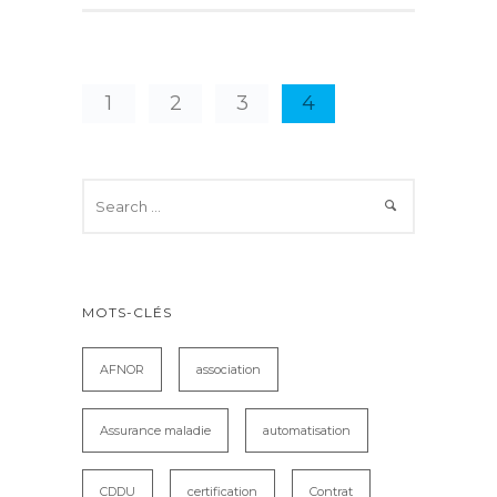
1
2
3
4
MOTS-CLÉS
AFNOR
association
Assurance maladie
automatisation
CDDU
certification
Contrat