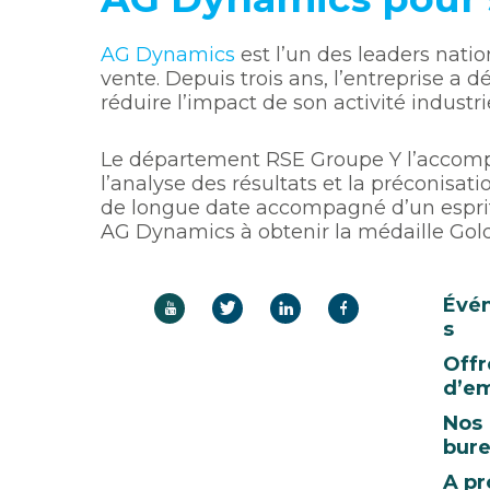
AG Dynamics
est l’un des leaders nat
vente. Depuis trois ans, l’entreprise a
réduire l’impact de son activité industr
Le département RSE Groupe Y l’acco
l’analyse des résultats et la préconisatio
de longue date accompagné d’un esprit 
AG Dynamics à obtenir la médaille Gol
Évé
s
Offr
d’em
Nos
bur
A pr