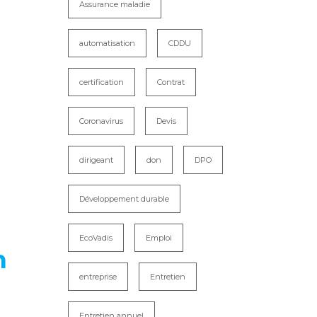
Assurance maladie
automatisation
CDDU
certification
Contrat
Coronavirus
Devis
dirigeant
don
DPO
Développement durable
EcoVadis
Emploi
n
entreprise
Entretien
Entretien annuel