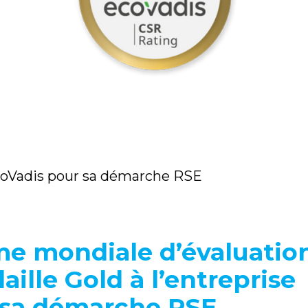
coVadis pour sa démarche RSE
me mondiale d’évaluatio
aille Gold à l’entreprise
sa démarche RSE.