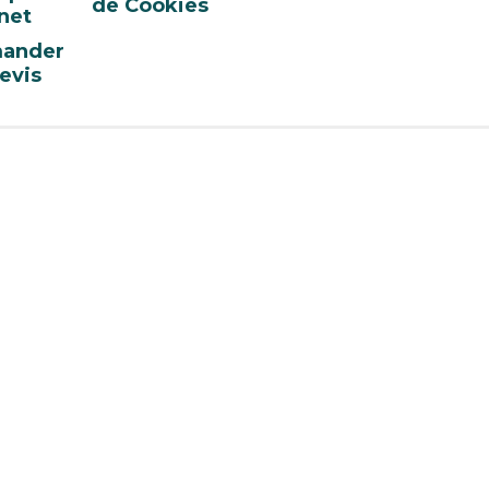
de Cookies
net
ander
evis