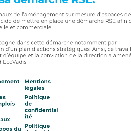
ionaux de l’aménagement sur mesure d’espaces de
 décidé de mettre en place une démarche RSE afin 
ielle et commerciale.
mpagne dans cette démarche notamment par
n d’un plan d’actions stratégiques. Ainsi, ce travai
d’équipe et la conviction de la direction a amen
d EcoVadis.
nement
Mentions
légales
es
Politique
plois
de
confidential
ité
eaux
Politique
opos du