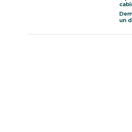
cabi
Dem
un d