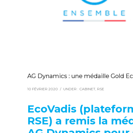
AG Dynamics : une médaille Gold E
10 FÉVRIER 2020
/
UNDER :
CABINET
,
RSE
EcoVadis (platefor
RSE) a remis la méd
AG Dynamics pour 