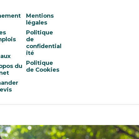
nement
Mentions
légales
es
Politique
plois
de
confidential
ité
eaux
Politique
opos du
de Cookies
net
ander
evis