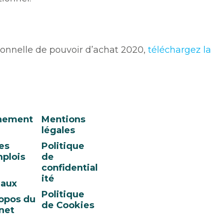
ionnelle de pouvoir d’achat 2020,
téléchargez la
nement
Mentions
légales
es
Politique
plois
de
confidential
ité
eaux
Politique
opos du
de Cookies
net