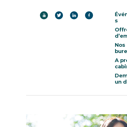
Évé
s
Offr
d’em
Nos
bur
A pr
cabi
Dem
un d