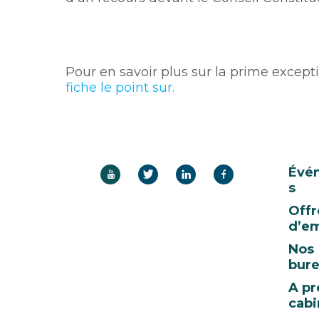
Pour en savoir plus sur la prime except
fiche le point sur.
Évé
s
Offr
d’em
Nos
bur
A pr
cabi