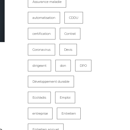
Assurance maladie
automatisation
CDDU
certification
Contrat
Coronavirus
Devis
dirigeant
don
DPO
Développement durable
EcoVadis
Emploi
entreprise
Entretien
Entretien annuel