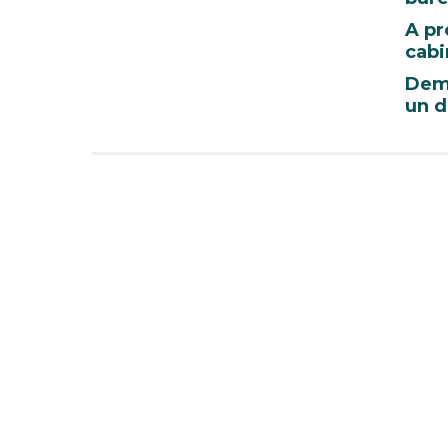
A pr
cabi
Dem
un d