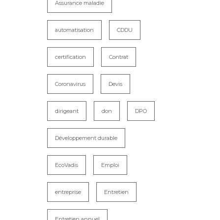
Assurance maladie
automatisation
CDDU
certification
Contrat
Coronavirus
Devis
dirigeant
don
DPO
Développement durable
EcoVadis
Emploi
entreprise
Entretien
Entretien annuel