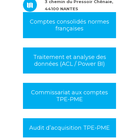
3 chemin du Pressoir Chênaie,
44100 NANTES
Comptes consolidés normes
françaises
Traitement et analyse des
données (ACL / Power BI)
Commissariat aux comptes
TPE-PME
Audit d’acquisition TPE-PME