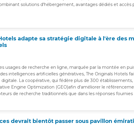
combinant solutions d'hébergement, avantages dédiés et accès pr
Hotels adapte sa stratégie digitale à l'ère des 
els
 des usages de recherche en ligne, marquée par la montée en pu
es intelligences artificielles génératives, The Originals Hotels fa
té digitale. La coopérative, qui fédère plus de 300 établissements
ive Engine Optimization (GEO)afin d'améliorer le référenceme
oteurs de recherche traditionnels que dans les réponses fournies p
ces devrait bientôt passer sous pavillon émirat