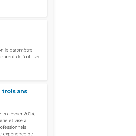
elon le baromètre
larent déjà utiliser
 trois ans
e en février 2024,
rie et vise à
rofessionnels
ne expérience de