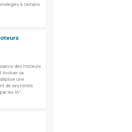
ivilégiés à certains
moteurs
issance des moteurs
it évoluer sa
, déploie une
nt de ses hôtels
ar les IA."
i