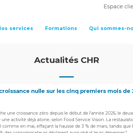
Espace cli
Nos services
Formations
Qui sommes-no
Actualités CHR
 croissance nulle sur les cinq premiers mois de
iche une croissance zéro depuis le début de l'année 2026, le deu
 une activité déjà atone, selon Food Service Vision. La restaura
il comme en mai, effaçant la hausse de 3 % de mars, tandis que 
% des consommateurs déclarent avoir réduit leurs dépenses."