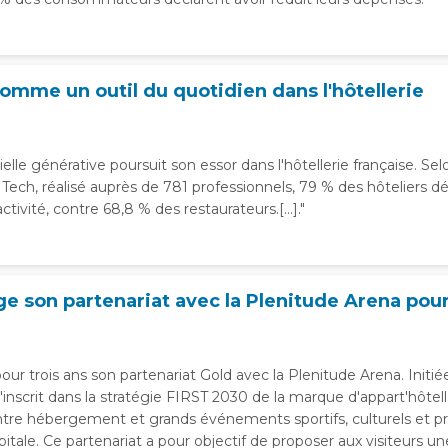
comme un outil du quotidien dans l'hôtellerie
icielle générative poursuit son essor dans l'hôtellerie française. S
ech, réalisé auprès de 781 professionnels, 79 % des hôteliers déc
ctivité, contre 68,8 % des restaurateurs.[...]."
e son partenariat avec la Plenitude Arena pour
our trois ans son partenariat Gold avec la Plenitude Arena. Initié
'inscrit dans la stratégie FIRST 2030 de la marque d'appart'hôtelle
entre hébergement et grands événements sportifs, culturels et p
pitale. Ce partenariat a pour objectif de proposer aux visiteurs u